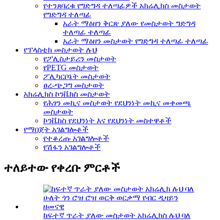
የተንጸባረቁ የግድግዳ ተለጣፊዎች አክሬሊክስ መስታወት
የግድግዳ ተለጣፊ
አራት ማዕዘን ቅርጽ ያለው የመስታወት ግድግዳ
ተለጣፊ ተለጣፊ
አራት ማዕዘን መስታወት የግድግዳ ተለጣፊ ተለጣፊ
የፕላስቲክ መስታወት ሉህ
የፖሊስታይሪን መስታወት
የPETG መስታወት
ፖሊካርቦኔት መስታወት
ፀረ-ጭጋግ መስታወት
አክሬሊክስ ኮንቬክስ መስታወት
የሕፃን መኪና መስታወት የደህንነት መኪና መቀመጫ
መስታወት
ኮንቬክስ የደህንነት እና የደህንነት መስተዋቶች
የማበጀት አገልግሎቶች
የተቆረጡ አገልግሎቶች
የሽፋን አገልግሎቶች
ተለይተው የቀረቡ ምርቶች
ከፍተኛ ጥራት ያለው መስታወት አክሬሊክስ ሉህ ባለ