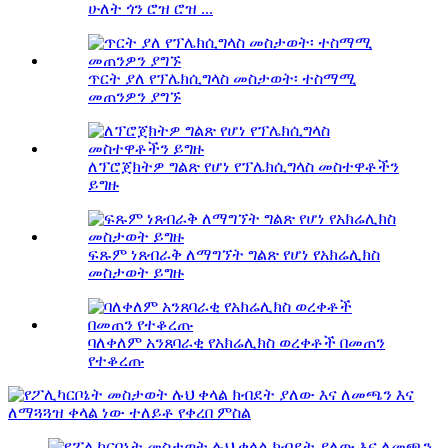
ሁለት ጎን ሮዝ ሮዝ ...
ጥርት ያለ የፕሌክሲግላስ መስታወት፡ ተስማሚ
መጠንዎን ያግኙ
ለፕሮጀክትዎ ግልጽ የሆነ የፕሌክሲግላስ መስተዋቶችን
ይግዙ
ፍጹም ነጸብራቅ ለማግኘት ግልጽ የሆነ የአክሬሊክስ
መስታወት ይግዙ
ባለቀለም አንጸባራቂ የአክሬሊክስ ወረቀቶች በመጠን
የተቆረጡ