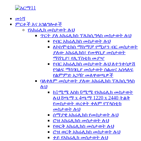
መነሻ
ምርቶች እና አገልግሎቶች
የአክሬሊክ መስታወት ሉህ
ጥርት ያለ አክሬሊክስ ፕሌክሲግላስ መስታወት ሉህ
የብር አክሬሊክስ መስታወት ሉህ
ለኮስሞቲክስ ማከማቻ የሚሆን ብር መስታወት
ያለው አክሬሊክስ፣ የመዋቢያ መስታወት
ማሸጊያ፣ የሊፕስቲክ መያዣ
የብር አክሬሊክስ መስታወት ሉህ ለተንቀሳቃሽ
የጎልፍ ማስገቢያ መስታወት ስልጠና አሰላለፍ
የልምምድ አጋዥ መለዋወጫዎች
ባለቀለም መስታወት ያለው አክሬሊክስ ፕሌክሲግላስ
ሉህ
ከ1ሚሜ እስከ 6ሚሜ የአክሬሊክ መስታወት
ሉህ 8ጫማ x 4ጫማ 1220 x 2440 ትልቅ
የመስታወት ወረቀት ቀለም የፕላስቲክ
መስታወት ሉህ
ሰማያዊ አክሬሊክስ የመስታወት ሉህ
ሮዝ አክሬሊክስ መስታወት ሉህ
የወርቅ አክሬሊክስ መስታወት ሉህ
ሮዝ ወርቅ አክሬሊክስ መስታወት ሉህ
ቀይ የአክሬሊክ መስታወት ሉህ