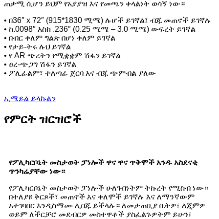
ጠቃሚ ሲሆን ይህም የአያያዝ እና የመጫን ቀላልነት ወሳኝ ነው።
• በ36″ x 72″ (915*1830 ሚሜ) ሉሆች ይገኛል፤ ብጁ መጠኖች ይገኛሉ
• ከ.0098″ እስከ .236″ (0.25 ሚሜ – 3.0 ሚሜ) ውፍረት ይገኛል
• በብር ቀለም ግልጽ በሆነ ቀለም ይገኛል
• የታይ-ትሩ ሉህ ይገኛል
• የ AR ጭረትን የሚቋቋም ሽፋን ይገኛል
• ፀረ-ጭጋግ ሽፋን ይገኛል
• ፖሊፊልም፣ ተለጣፊ ጀርባ እና ብጁ ጭምብል ያለው
ኢሜይል ይላኩልን
የምርት ዝርዝሮች
የፖሊካርቦኔት መስታወት ፓነሎች ዋና ዋና ጥቅሞች አንዱ አስደናቂ
ጥንካሬያቸው ነው።
የፖሊካርቦኔት መስታወት ፓነሎች ሁለገብነትም ትኩረት የሚስብ ነው።
በተለያዩ ቅርጾች፣ መጠኖች እና ቀለሞች ይገኛሉ እና ለማንኛውም
አተገባበር እንዲስማሙ ሊበጁ ይችላሉ። ለመታጠቢያ ቤትዎ፣ ለጂምዎ
ወይም ለችርቻሮ መደብርዎ መስተዋቶች ያስፈልጉዎትም ይሁን፣