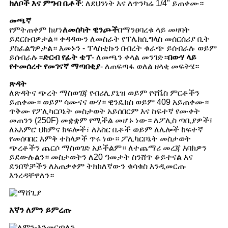
ክለቦች እና ምግብ ቤቶች
: ለደህንነት እና ለጥንካሬ 1/4" ይጠቀሙ።
መጫኛ
የምትጠቀም ከሆነ
ለመሰካት ዊንጮች
በማንፀባረቁ ላይ መዛባት
ይደርስብዎታል። ቀዳዳውን ለመስራት የፕሌክሲግላስ መሰርሰሪያ ቢት
ያስፈልግዎታል። እመኑን - ፕላስቲኩን በብረት ቁራጭ ይሰብራሉ ወይም
ይሰብራሉ።
ድርብ የፊት ቴፕ
- ለመጫን ቀላል መንገድ።
በውሃ ላይ
የተመሰረተ የመገናኛ ማጣበቂያ
- ለጠፍጣፋ ወለል ዘላቂ መፍትሄ።
ጽዳት
ለጽዳትና ጭረት ማስወገጃ የብሪሊያኒዝ ወይም የኖቬስ ምርቶችን
ይጠቀሙ። ወይም ሳሙናና ውሃ። ዊንዴክስ ወይም 409 አይጠቀሙ።
ጥቅሙ የፖሊካርቦኔት መስታወት አይሰበርም እና ከፍተኛ የሙቀት
መጠንን (250F) መቋቋም የሚችል መሆኑ ነው። ለፖሊስ ጣቢያዎች፣
ለአእምሮ ህክምና ክፍሎች፣ ለእስር ቤቶች ወይም ለሌሎች ከፍተኛ
የመሰባበር እምቅ ተከላዎች ጥሩ ነው። ፖሊካርቦኔት መስታወት
ጭረቶችን ጨርሶ ማስወገድ አይችልም። ለተጨማሪ መረጃ እባክዎን
ይደውሉልን። መስታወትን ለ20 ዓመታት ስንሸጥ ቆይተናል እና
ደንበኞቻችን ለአጠቃቀም ትክክለኛውን ቁሳቁስ እንዲመርጡ
እንረዳቸዋለን።
እኛን ለምን ይምረጡ