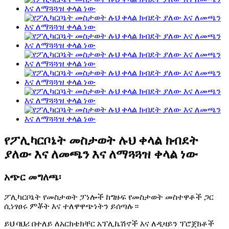
የፖሊካርቦኔት መስታወት ሉህ ቀላል ክብደት
ያለው እና ለመጫን እና ለማጓጓዝ ቀላል ነው
አጭር መግለጫ፡
ፖሊካርቦኔት የመስታወት ፓነሎች ከግዙፍ የመስታወት መስተዋቶች ጋር
ሲነፃፀሩ ምቾት እና ተለዋዋጭነትን ይሰጣሉ።
ይህ ባህሪ በተለይ ለአርክቴክቸር አፕሊኬሽኖች እና ለዲዛይን ፕሮጀክቶች