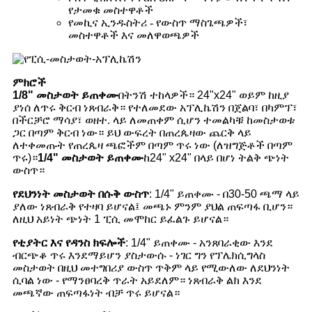
የታመቁ መስተዋቶች
የመኪና ኢንዱስትሪ - የውስጥ ማስጌጫዎች፣
መስተዋቶች እና መለዋወጫዎች
ምክሮች
1/8" መስታወት ይጠቀሙ
በትንሽ ተከላዎች። 24"x24" ወይም ከዚያ
ያነሰ ለጥሩ ቅርብ ነጸብራቅ። የተለመደው አፕሊኬሽን በጀልባ፣ በካምፕ፣
በችርቻሮ ማሳያ፣ ወዘተ. ላይ ለመጠቀም ሲሆን ተመልካቹ ከመስታወቱ
ጋር በጣም ቅርብ ነው። ይህ ውፍረት በጠረጴዛው ጨርቅ ላይ
ለተቀመጡት የጠረጴዛ ጫፎችም በጣም ጥሩ ነው (ለዝግጅቶች በጣም
ጥሩ)።
1/4" መስታወት ይጠቀሙ
ከ24" x24" በላይ በሆነ ትልቅ ጭነት
ውስጥ።
የደህንነት መስታወት በሱቅ ውስጥ
: 1/4" ይጠቀሙ - በ30-50 ጫማ ላይ
ያለው ነጸብራቅ የተዛባ ይሆናል፤ መጫኑ ምንም ያህል ጠፍጣፋ ቢሆን።
ለዚህ አይነት ጭነት 1 ፒሲ መሞከር ይፈልጉ ይሆናል።
የቲያትር እና የዳንስ ክፍሎች
: 1/4" ይጠቀሙ - አንጸባራቂው እንደ
ብርጭቆ ጥሩ እንደማይሆን ያስታውሱ - ነገር ግን የፕሌክሲግላስ
መስታወት በዚህ መተግበሪያ ውስጥ ጥቅም ላይ የሚውለው ለደህንነት
ሲባል ነው - የማንፀባረቅ ጥራት አይደለም። ነጸብራቅ ልክ እንደ
መጫኛው ጠፍጣፋነት ብቻ ጥሩ ይሆናል።