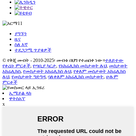
ያግኙን
ዜና
ስለ እኛ
ተደጋጋሚ ጥያቄዎች
© የቅጂ መብት - 2010-2025፡ መብቱ በህግ የተጠበቀ ነው።
ተለይተው
የቀረቡ ምርቶች
,
የጣቢያ ካርታ
,
የአክሬሊክስ መስታወት ሉህ
,
መስታወት
አክሬሊክስ
,
የመስታወት አክሬሊክስ ሉህ
,
የቀለም መስታወት አክሬሊክስ
ሉህ
,
የመስታወት ግድግዳ
,
ባለቀለም አክሬሊክስ መስታወት
,
ሁሉም
ምርቶች
ኢሜይል ላክ
ዋትስአፕ
x