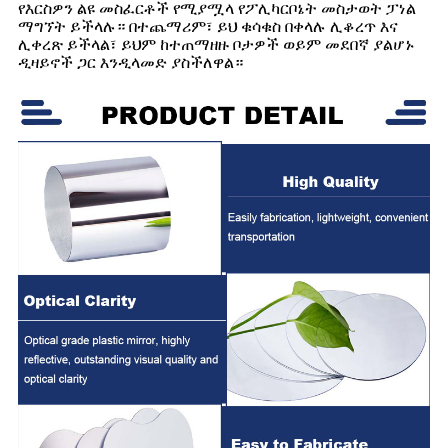
የእርስዎን ልዩ መስፈርቶች የሚያሟላ የፖሊካርቦኔት መስታወት ፓነል
ማግኘት ይችላሉ። በተጨማሪም፣ ይህ ቁሳቁስ በቀላሉ ሊቆረጥ እና
ሊቀረጽ ይችላል፣ ይህም ከተጠማዘዙ ቦታዎች ወይም መደበኛ ያልሆኑ
ዲዛይኖች ጋር እንዲላመድ ያስችለዋል።