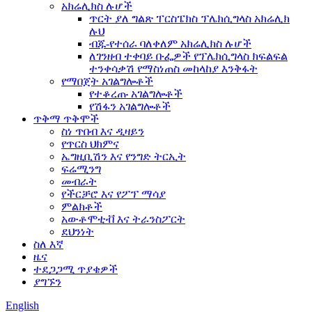
አክሬሊክስ ሉሆች
ጥርት ያለ ግልጽ ፐርስፔክስ ፕሌክሲግላስ አክሬሊክ
ሉህ
ብጁ-የተሰራ ባለቀለም አክሬሊክስ ሉሆች
ለገንዘብ ተቀባይ ቡፌዎች የፕሌክሲግላስ ክፍልፍል
ተንቀሳቃሽ የማስነጠስ መከላከያ እንቅፋት
የማበጀት አገልግሎቶች
የተቆረጡ አገልግሎቶች
የሽፋን አገልግሎቶች
ጥቅማ ጥቅሞች
ስነ ጥበብ እና ዲዛይን
የጥርስ ህክምና
ኤግዚቢሽን እና የንግድ ትርኢት
ፍሬሚንግ
መብራት
የችርቻሮ እና የፖፕ ማሳያ
ምልክቶች
አውቶሞቲቭ እና ትራንስፖርት
ደህንነት
ስለ እኛ
ዜና
ተደጋጋሚ ጥያቄዎች
ያግኙን
English