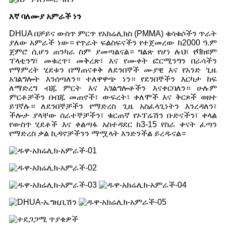
እኛ ባለሙያ አምራች ነን
DHUA በቻይና ውስጥ ምርጥ የአክሬሊክስ (PMMA) ቁሳቁሶችን ጥራት
ያለው አምራች ነው። የጥራት ፍልስፍናችን የተጀመረው ከ2000 ዓ.ም
ጀምሮ ሲሆን ጠንካራ ስም ያመጣልናል። ግልጽ የሆነ ሉህ፣ የቫክዩም
ፕላቲንግ፣ መቁረጥ፣ መቅረጽ፣ እና የሙቀት ፎርሚንግን በራሳችን
የማምረት ሂደቱን በማጠናቀቅ ለደንበኞች ሙያዊ እና የአንድ ጊዜ
አገልግሎት እንሰጣለን። ተለዋዋጭ ነን። የደንበኞችን እርካታ ከፍ
ለማድረግ ብጁ ምርት እና አገልግሎቶችን እናቀርባለን። ሁሉም
ምርቶቻችን በብጁ መጠኖች፣ ውፍረት፣ ቀለሞች እና ቅርጾች ወዘተ
ይገኛሉ። ለደንበኞቻችን የማድረስ ጊዜ አስፈላጊነትን እንረዳለን፣
ችሎታ ያላቸው ሰራተኞቻችን፣ ቁርጠኛ የኦፕሬሽን ቡድናችን፣ ቀላል
የውስጥ ሂደቶች እና ቀልጣፋ አስተዳደር ከ3-15 የስራ ቀናት ፈጣን
የማድረስ ቃል ኪዳኖቻችንን ማሟላት እንድንችል ይረዱናል።