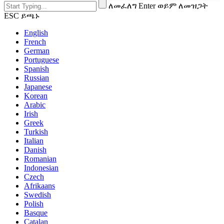
ለመፈለግ Enter ወይም ለመዝጋት
ESC ይጫኑ
English
French
German
Portuguese
Spanish
Russian
Japanese
Korean
Arabic
Irish
Greek
Turkish
Italian
Danish
Romanian
Indonesian
Czech
Afrikaans
Swedish
Polish
Basque
Catalan