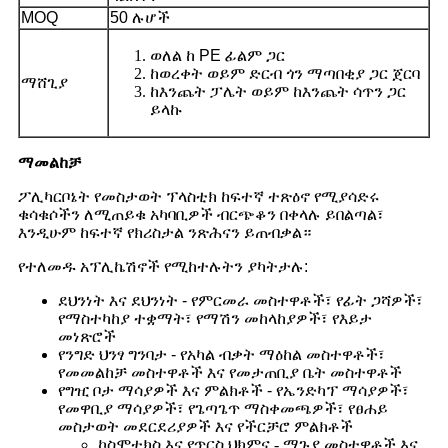
MOQ
50 ሉሆች
ወለል ከ PE ፊልም ጋር
ከወረቀት ወይም ድርብ ጎን ማጣበቂያ ጋር ጀርባ
ማሸጊያ
ከእንጨት ፓሌት ወይም ከእንጨት ሳጥን ጋር
ይላኩ
ማመልከቻ
ፖሊካርቦኔት የመስታወት ፕላስቲክ ከፍተኛ ተጽዕኖ የሚያሳድሩ
ቁሳቁሶችን ለሚጠይቁ አካባቢዎች ብርጭቆን በቀላሉ ይበልጣል፣
እንዲሁም ከፍተኛ የክሪስታል ንጽሕናን ይጠብቃል።
የተለመዱ አፕሊኬሽኖች የሚከተሉትን ያካትታሉ:
ደህንነት እና ደህንነት - የምርመራ መስተዋቶች፣ የፊት ጋሻዎች፣
የማስተካከያ ተቋማት፣ የማሽን መከላከያዎች፣ የእይታ
መነጽሮች
የንግድ ህንፃ ግንባታ - የአካል ብቃት ማዕከል መስተዋቶች፣
የመመልከቻ መስተዋቶች እና የመታጠቢያ ቤት መስተዋቶች
የግዢ ቦታ ማሳያዎች እና ምልክቶች - የኤንድካፕ ማሳያዎች፣
የመዋቢያ ማሳያዎች፣ የጌጣጌጥ ማስቀመጫዎች፣ የፀሐይ
መስታወት መደርደሪያዎች እና የችርቻሮ ምልክቶች
ኮስሞቲክስ እና የጥርስ ህክምና - ማጉያ መስተዋቶች እና