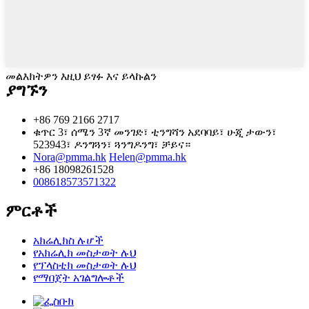
መልእክትዎን እዚህ ይፃፉ እና ይላኩልን
ያግኙን
+86 769 2166 2717
ቁጥር 3፣ ሰሜን 3ኛ መንገድ፣ ቲንግሻን አደባባይ፣ ሁጂ ታውን፣
523943፣ ዶንግጓን፣ ጓንግዶንግ፣ ቻይና።
Nora@pmma.hk
Helen@pmma.hk
+86 18098261528
008618573571322
ምርቶች
አክሬሊክስ ሉሆች
የአክሬሊክ መስታወት ሉህ
የፕላስቲክ መስታወት ሉህ
የማበጀት አገልግሎቶች