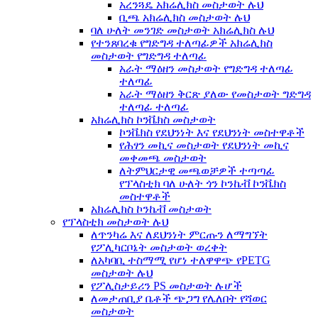
አረንጓዴ አክሬሊክስ መስታወት ሉህ
ቢጫ አክሬሊክስ መስታወት ሉህ
ባለ ሁለት መንገድ መስታወት አክሬሊክስ ሉህ
የተንጸባረቁ የግድግዳ ተለጣፊዎች አክሬሊክስ
መስታወት የግድግዳ ተለጣፊ
አራት ማዕዘን መስታወት የግድግዳ ተለጣፊ
ተለጣፊ
አራት ማዕዘን ቅርጽ ያለው የመስታወት ግድግዳ
ተለጣፊ ተለጣፊ
አክሬሊክስ ኮንቬክስ መስታወት
ኮንቬክስ የደህንነት እና የደህንነት መስተዋቶች
የሕፃን መኪና መስታወት የደህንነት መኪና
መቀመጫ መስታወት
ለትምህርታዊ መጫወቻዎች ተጣጣፊ
የፕላስቲክ ባለ ሁለት ጎን ኮንኬቭ ኮንቬክስ
መስተዋቶች
አክሬሊክስ ኮንኬቭ መስታወት
የፕላስቲክ መስታወት ሉህ
ለጥንካሬ እና ለደህንነት ምርጡን ለማግኘት
የፖሊካርቦኔት መስታወት ወረቀት
ለአካባቢ ተስማሚ የሆነ ተለዋዋጭ የPETG
መስታወት ሉህ
የፖሊስታይሪን PS መስታወት ሉሆች
ለመታጠቢያ ቤቶች ጭጋግ የሌለበት የሻወር
መስታወት