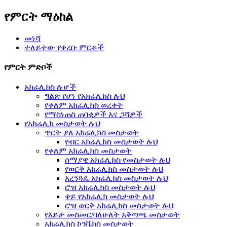
የምርት ማዕከል
መነሻ
ተለይተው የቀረቡ ምርቶች
የምርት ምድቦች
አክሬሊክስ ሉሆች
ግልጽ የሆነ የአክሬሊክስ ሉህ
የቀለም አክሬሊክስ ወረቀት
የማስነጠስ ጠባቂዎች እና ጋሻዎች
የአክሬሊክ መስታወት ሉህ
ጥርት ያለ አክሬሊክስ መስታወት
የብር አክሬሊክስ መስታወት ሉህ
የቀለም አክሬሊክስ መስታወት
ሰማያዊ አክሬሊክስ የመስታወት ሉህ
የወርቅ አክሬሊክስ መስታወት ሉህ
አረንጓዴ አክሬሊክስ መስታወት ሉህ
ሮዝ አክሬሊክስ መስታወት ሉህ
ቀይ የአክሬሊክ መስታወት ሉህ
ሮዝ ወርቅ አክሬሊክስ መስታወት ሉህ
የእይታ መስመር/ባለሁለት አቅጣጫ መስታወት
አክሬሊክስ ኮንቬክስ መስታወት