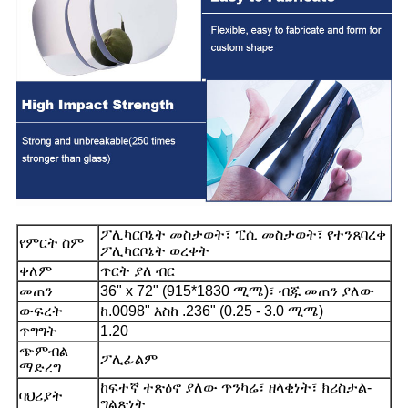
ፖሊካርቦኔት መስታወት፣ ፒሲ መስታወት፣ የተንጸባረቀ
የምርት ስም
ፖሊካርቦኔት ወረቀት
ቀለም
ጥርት ያለ ብር
መጠን
36" x 72" (915*1830 ሚሜ)፣ ብጁ መጠን ያለው
ውፍረት
ከ.0098" እስከ .236" (0.25 - 3.0 ሚሜ)
ጥግግት
1.20
ጭምብል
ፖሊፊልም
ማድረግ
ከፍተኛ ተጽዕኖ ያለው ጥንካሬ፣ ዘላቂነት፣ ክሪስታል-
ባህሪያት
ግልጽነት